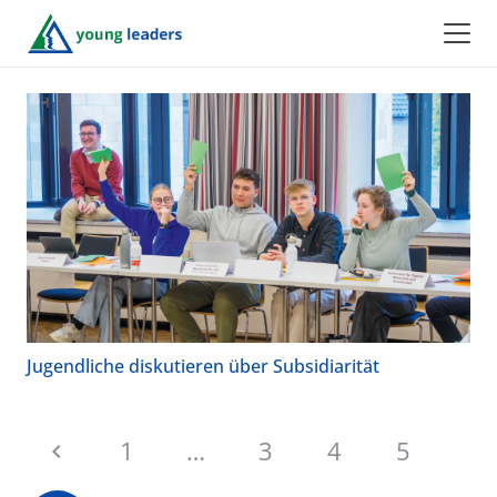
Jugendliche diskutieren über Subsidiarität
1
…
3
4
5