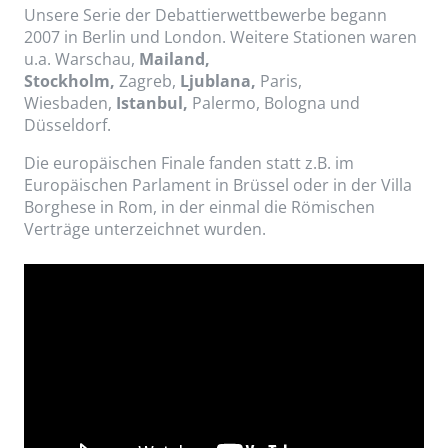
Unsere Serie der Debattierwettbewerbe begann
2007 in Berlin und London. Weitere Stationen waren
u.a. Warschau,
Mailand,
Stockholm,
Zagreb,
Ljublana,
Paris,
Wiesbaden,
Istanbul,
Palermo, Bologna und
Düsseldorf.
Die europäischen Finale fanden statt z.B. im
Europäischen Parlament in Brüssel oder in der Villa
Borghese in Rom, in der einmal die Römischen
Verträge unterzeichnet wurden.