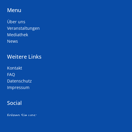
Menu
Über uns
Veranstaltungen
Mediathek
News
Weitere Links
Kontakt
FAQ
Datenschutz
Impressum
Social
Folgen Sie uns:
keyboard_arrow_up