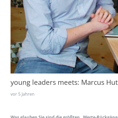
young leaders meets: Marcus Hu
vor 5 Jahren
Was glauben Sie sind die größten „Werte-Rückgänge